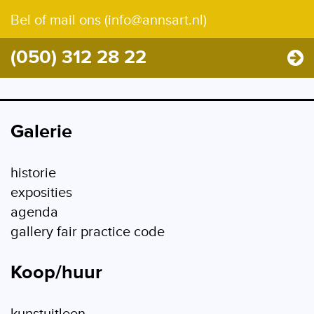
Bel of mail ons (info@annsart.nl)
(050) 312 28 22
Galerie
historie
exposities
agenda
gallery fair practice code
Koop/huur
kunstuitleen