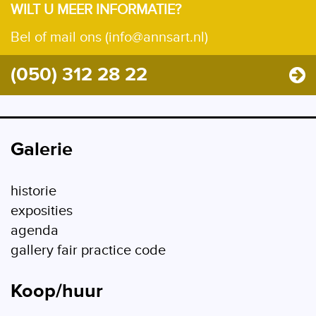
WILT U MEER INFORMATIE?
Bel of mail ons (info@annsart.nl)
(050) 312 28 22
Galerie
historie
exposities
agenda
gallery fair practice code
Koop/huur