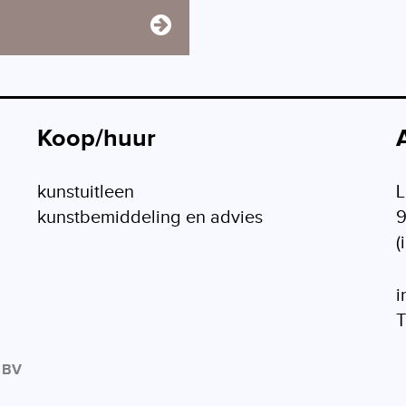
Koop/huur
kunstuitleen
L
kunstbemiddeling en advies
(
i
T
 BV