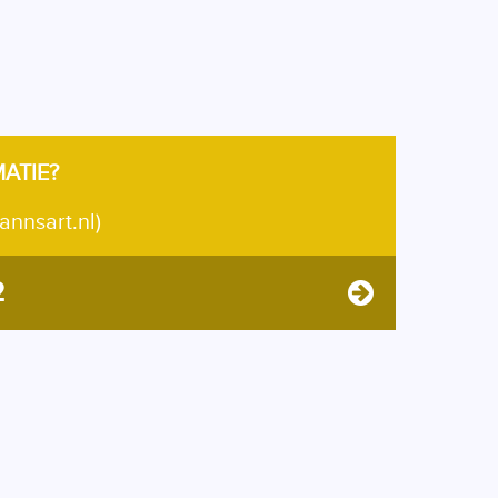
MATIE?
annsart.nl)
2