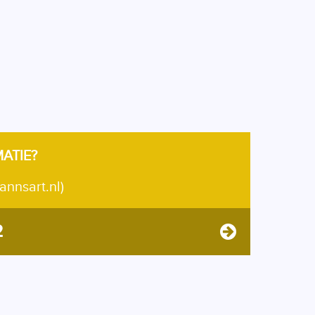
MATIE?
annsart.nl)
2