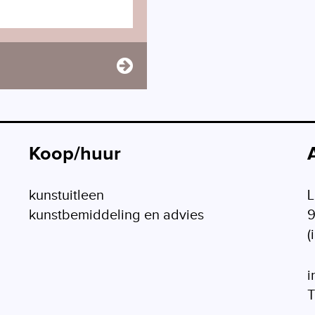
Koop/huur
kunstuitleen
L
kunstbemiddeling en advies
(
i
T