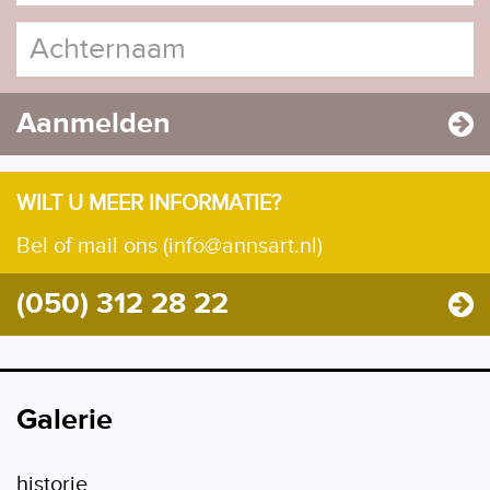
Aanmelden
WILT U MEER INFORMATIE?
Bel of mail ons (info@annsart.nl)
(050) 312 28 22
Galerie
historie