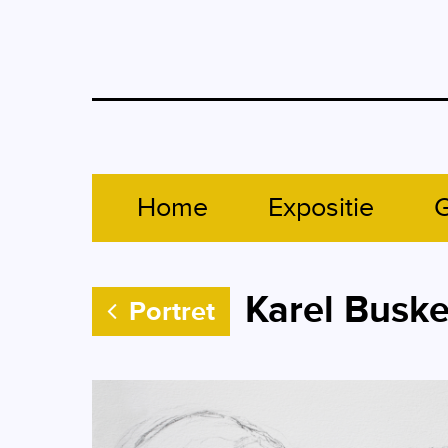
Home
Expositie
G
Karel Busk
Portret