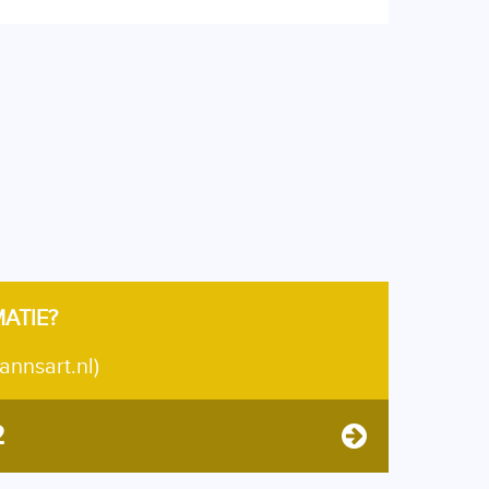
MATIE?
annsart.nl)
2