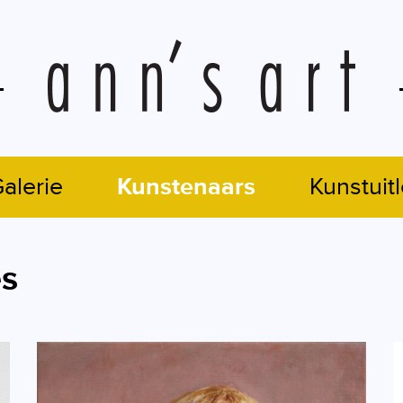
alerie
Kunstenaars
Kunstuit
es