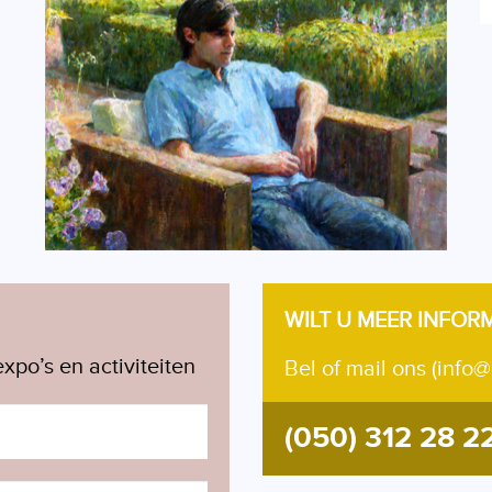
WILT U MEER INFOR
xpo’s en activiteiten
Bel of mail ons (info@
(050) 312 28 2