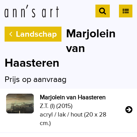
Marjolein
Landschap
van
Haasteren
Prijs op aanvraag
Marjolein van Haasteren
Z.T. (I) (2015)
acryl / lak / hout (20 x 28
cm.)