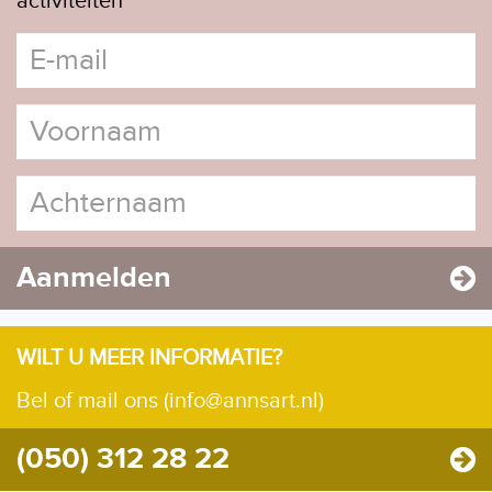
activiteiten
Aanmelden
WILT U MEER INFORMATIE?
Bel of mail ons (info@annsart.nl)
(050) 312 28 22